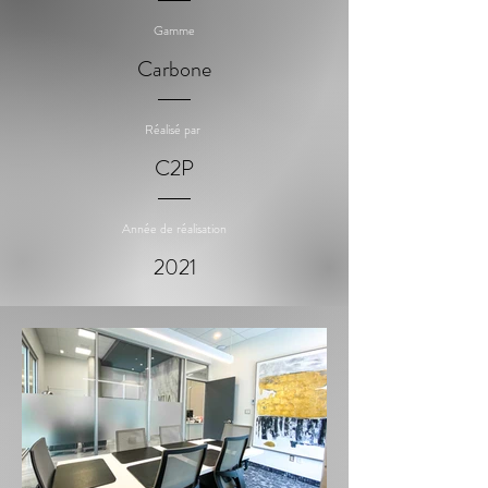
Gamme
Carbone
Réalisé par
C2P
Année de réalisation
2021